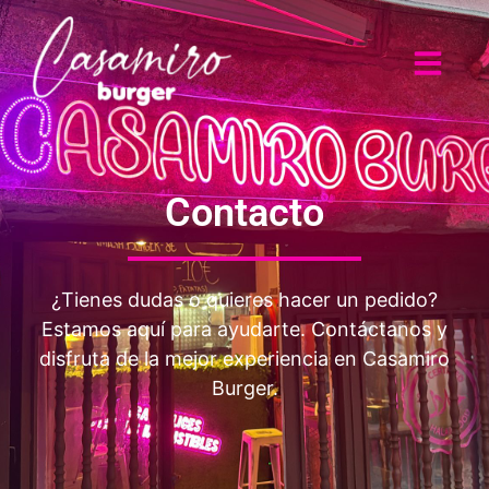
Contacto
¿Tienes dudas o quieres hacer un pedido?
Estamos aquí para ayudarte. Contáctanos y
disfruta de la mejor experiencia en Casamiro
Burger.